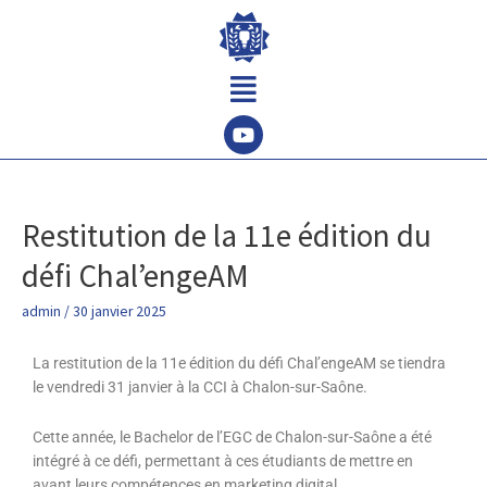
Aller
au
contenu
Menu
Restitution de la 11e édition du
Restitution
de
défi Chal’engeAM
la
11e
admin
/
30 janvier 2025
édition
du
La restitution de la 11e édition du défi Chal’engeAM se tiendra
défi
le vendredi 31 janvier à la CCI à Chalon-sur-Saône.
Chal’engeAM
Cette année, le Bachelor de l’EGC de Chalon-sur-Saône a été
intégré à ce défi, permettant à ces étudiants de mettre en
avant leurs compétences en marketing digital.