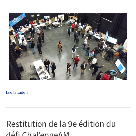
Lire la suite »
Restitution de la 9e édition du
Restitution
de
défi Chal’engeAM
la