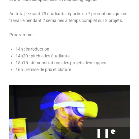
Au total, ce sont 73 étudiants répartis en 7 promotions qui ont
travaillé pendant 2 semaines à temps complet sur 8 projets.
Programme :
14h : introduction
14h20 : pitchs des étudiants
15h15 : démonstrations des projets développés
16h : remise de prix et clôture