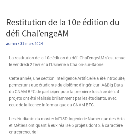
Restitution de la 10e édition du
Restitution
de
défi Chal’engeAM
la
10e
admin
/
31 mars 2024
édition
du
La restitution de la 10e édition du défi Chal’engeAM s’est tenue
défi
le vendredi 2 février à l’Usinerie à Chalon-sur-Saône.
Chal’engeAM
Cette année, une section Intelligence Artificielle a été introduite,
permettant aux étudiants du diplôme d’ingénieur IA&Big Data
du CNAM BFC de participer pour la première fois à ce défi. 4
projets ont été réalisés brillamment par les étudiants, avec
ceux de la licence Informatique du CNAM BFC.
Les étudiants du master MTI3D-Ingénierie Numérique des Arts
et Métiers ont quant à eux réalisé 6 projets dont 2 à caractère
entrepreneurial.