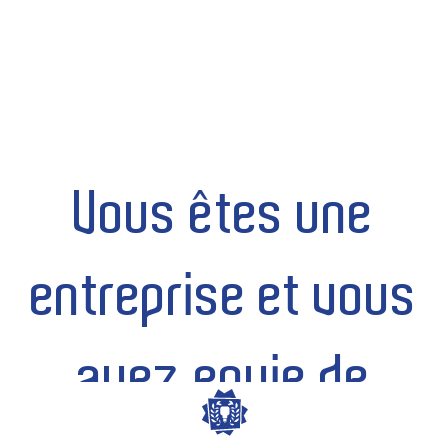
Aller
au
contenu
Vous êtes une
entreprise et vous
avez envie de
Menu