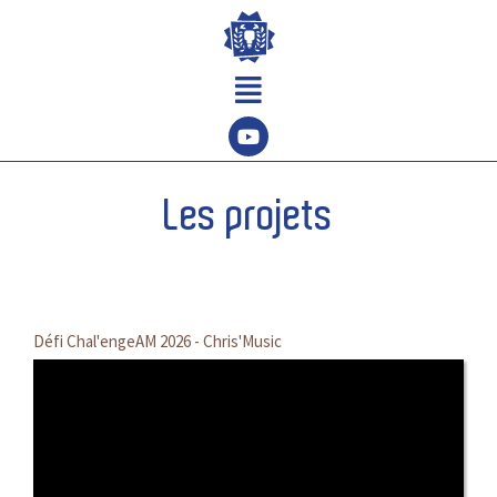
Aller
au
contenu
Menu
Les projets
Défi Chal'engeAM 2026 - Chris'Music