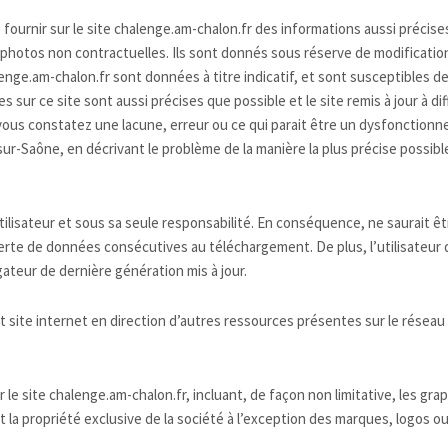
e fournir sur le site chalenge.am-chalon.fr des informations aussi précis
s photos non contractuelles. Ils sont donnés sous réserve de modificatio
alenge.am-chalon.fr sont données à titre indicatif, et sont susceptibles d
 sur ce site sont aussi précises que possible et le site remis à jour à d
vous constatez une lacune, erreur ou ce qui parait être un dysfonctionnem
sur-Saône, en décrivant le problème de la manière la plus précise possib
l’utilisateur et sous sa seule responsabilité. En conséquence, ne saura
perte de données consécutives au téléchargement. De plus, l’utilisateur d
ateur de dernière génération mis à jour.
t site internet en direction d’autres ressources présentes sur le réseau
le site chalenge.am-chalon.fr, incluant, de façon non limitative, les gra
nt la propriété exclusive de la société à l’exception des marques, logos