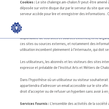
Cookies :
Le site chalenge.am-chalon.fr peut-être amené à
déposée sur votre disque dur par le serveur du site que vou
serveur accède pour lire et enregistrer des informations . 
Liens hypertextes :
Les sites internet ne peuvent offrir d
Chalon-sur-Saône ne dispose d’aucun moyen pour contrôler 
disponibilité de tels sites et sources externes, ni ne la g
ces sites ou sources externes, et notamment des informatio
utilisation incombent pleinement à l’internaute, qui doit se
Les utilisateurs, les abonnés et les visiteurs des sites in
expresse et préalable de l’Institut Arts et Métiers de Chal
Dans l’hypothèse où un utilisateur ou visiteur souhaiterait 
appartiendra d’adresser un email accessible sur le site afi
droit d’accepter ou de refuser un hyperlien sans avoir à en j
Services fournis :
L’ensemble des activités de la société 