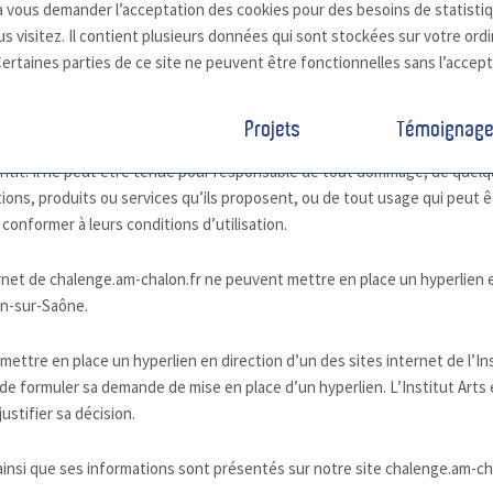
 vous demander l’acceptation des cookies pour des besoins de statistiq
s visitez. Il contient plusieurs données qui sont stockées sur votre ord
Certaines parties de ce site ne peuvent être fonctionnelles sans l’accep
es liens vers d’autres sites internet ou d’autres ressources disponibles 
Projets
Témoignag
les sites en connexion avec ses sites internet. L’Institut Arts et Méti
arantit. Il ne peut être tenue pour responsable de tout dommage, de quel
ns, produits ou services qu’ils proposent, ou de tout usage qui peut êtr
 conformer à leurs conditions d’utilisation.
ternet de chalenge.am-chalon.fr ne peuvent mettre en place un hyperlien e
on-sur-Saône.
mettre en place un hyperlien en direction d’un des sites internet de l’Ins
n de formuler sa demande de mise en place d’un hyperlien. L’Institut Art
ustifier sa décision.
ainsi que ses informations sont présentés sur notre site chalenge.am-ch