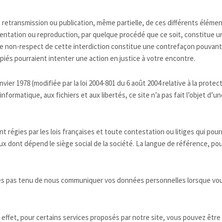
, retransmission ou publication, même partielle, de ces différents élémen
résentation ou reproduction, par quelque procédé que ce soit, constitue u
 Le non-respect de cette interdiction constitue une contrefaçon pouvant 
piés pourraient intenter une action en justice à votre encontre.
nvier 1978 (modifiée par la loi 2004-801 du 6 août 2004 relative à la prot
nformatique, aux fichiers et aux libertés, ce site n’a pas fait l’objet d’
 régies par les lois françaises et toute contestation ou litiges qui pourr
ux dont dépend le siège social de la société. La langue de référence, po
s pas tenu de nous communiquer vos données personnelles lorsque vous
 effet, pour certains services proposés par notre site, vous pouvez ê