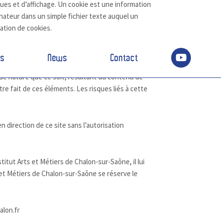
ues et d’affichage. Un cookie est une information
inateur dans un simple fichier texte auquel un
tation de cookies.
sur Internet. L’Institut Arts et Métiers de
es
News
Contact
ers de Chalon-sur-Saône ne répond pas de la
que nature que ce soit, résultant du contenu de
e fait de ces éléments. Les risques liés à cette
n direction de ce site sans l’autorisation
titut Arts et Métiers de Chalon-sur-Saône, il lui
s et Métiers de Chalon-sur-Saône se réserve le
alon.fr