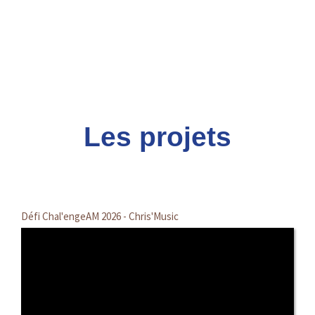
Aller
au
contenu
Les projets
Défi Chal'engeAM 2026 - Chris'Music